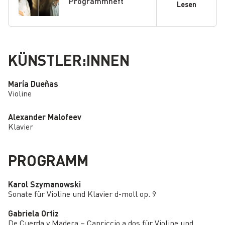
Programmheft
Lesen
KÜNSTLER:INNEN
María Dueñas
Violine
Alexander Malofeev
Klavier
PROGRAMM
Karol Szymanowski
Sonate für Violine und Klavier d-moll op. 9
Gabriela Ortiz
De Cuerda y Madera – Capriccio a dos für Violine und