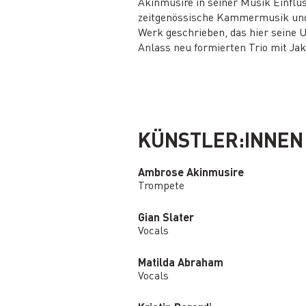
Akinmusire in seiner Musik Einflü
zeitgenössische Kammermusik und H
Werk geschrieben, das hier seine U
Anlass neu formierten Trio mit Ja
KÜNSTLER:INNEN
Ambrose Akinmusire
Trompete
Gian Slater
Vocals
Matilda Abraham
Vocals