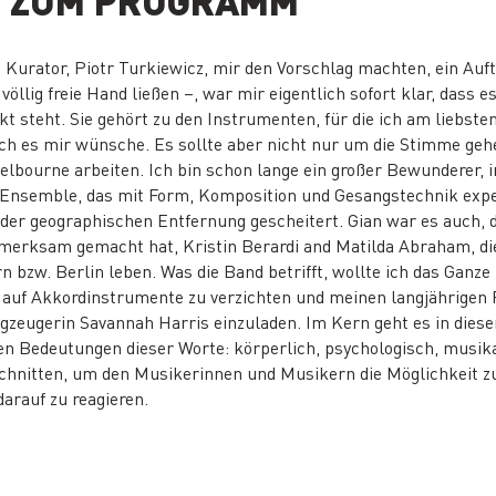
 ZUM PROGRAMM
n Kurator, Piotr Turkiewicz, mir den Vorschlag machten, ein Au
llig freie Hand ließen –, war mir eigentlich sofort klar, dass e
 steht. Sie gehört zu den Instrumenten, für die ich am liebste
 ich es mir wünsche. Es sollte aber nicht nur um die Stimme geh
elbourne arbeiten. Ich bin schon lange ein großer Bewunderer, 
n Ensemble, das mit Form, Komposition und Gesangstechnik exper
r geographischen Entfernung gescheitert. Gian war es auch, di
fmerksam gemacht hat, Kristin Berardi and Matilda Abraham, die
bzw. Berlin leben. Was die Band betrifft, wollte ich das Ganze
 auf Akkordinstrumente zu verzichten und meinen langjährigen
agzeugerin Savannah Harris einzuladen. Im Kern geht es in di
len Bedeutungen dieser Worte: körperlich, psychologisch, musik
hnitten, um den Musikerinnen und Musikern die Möglichkeit zu
arauf zu reagieren.