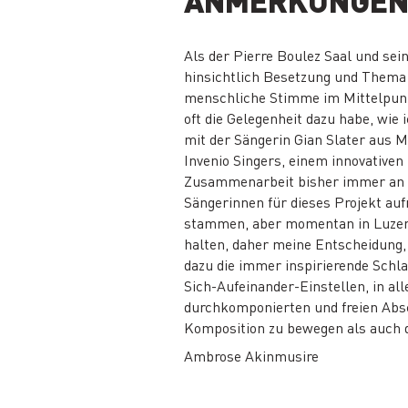
ANMERKUNGEN
Als der Pierre Boulez Saal und sei
hinsichtlich Besetzung und Thema vö
menschliche Stimme im Mittelpunkt
oft die Gelegenheit dazu habe, wie
mit der Sängerin Gian Slater aus M
Invenio Singers, einem innovative
Zusammenarbeit bisher immer an de
Sängerinnen für dieses Projekt au
stammen, aber momentan in Luzern 
halten, daher meine Entscheidung,
dazu die immer inspirierende Schl
Sich-Aufeinander-Einstellen, in al
durchkomponierten und freien Absc
Komposition zu bewegen als auch d
Ambrose Akinmusire