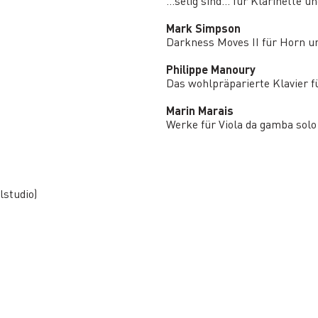
…selig sind... für Klarinette u
Mark Simpson
Darkness Moves II für Horn un
Philippe Manoury
Das wohlpräparierte Klavier f
Marin Marais
Werke für Viola da gamba solo
studio)