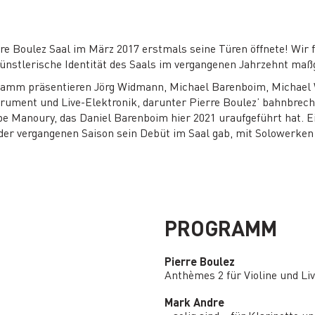
erre Boulez Saal im März 2017 erstmals seine Türen öffnete! Wir
künstlerische Identität des Saals im vergangenen Jahrzehnt maß
ramm präsentieren Jörg Widmann, Michael Barenboim, Michael
trument und Live-Elektronik, darunter Pierre Boulez’ bahnbre
pe Manoury, das Daniel Barenboim hier 2021 uraufgeführt hat. 
der vergangenen Saison sein Debüt im Saal gab, mit Solowerken 
PROGRAMM
Pierre Boulez
Anthèmes 2 für Violine und Li
Mark Andre