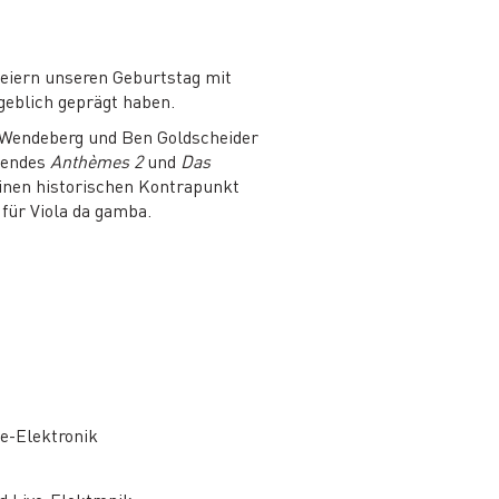
 feiern unseren Geburtstag mit
geblich geprägt haben.
 Wendeberg und Ben Goldscheider
chendes
Anthèmes 2
und
Das
Einen historischen Kontrapunkt
für Viola da gamba.
ve-Elektronik