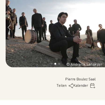
ve
© Andranik Sahakyan
Pierre Boulez Saal
Teilen
Kalender