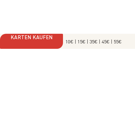
KARTEN KAUFEN
10€
| 15€
| 35€
| 45€
| 55€
VERSÄUMEN SIE KEINEN TON!