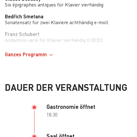
Six épigraphes antiques für Klavier vierhändig
Bedřich Smetana
Sonatensatz für zwei Klaviere achthändig e-moll
Franz Schubert
Andantino varié für Klavier vierhändig D 823/2
György Kurtág
Ganzes Programm
Auswahl aus Játékok für Klavier vierhändig
Bedřich Smetana
Rondo für zwei Klaviere achthändig C-Dur
DAUER DER VERANSTALTUNG
Gastronomie öffnet
18:30
Saal öffnet