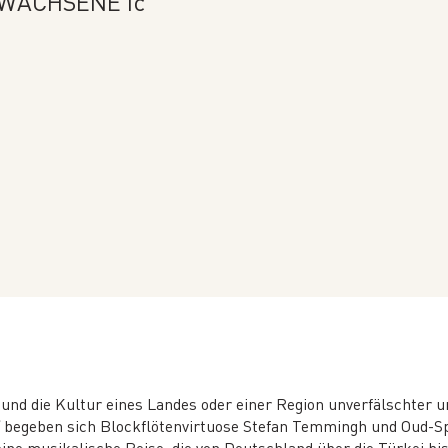
WACHSENE Ic
 und die Kultur eines Landes oder einer Region unverfälschter
begeben sich Blockflötenvirtuose Stefan Temmingh und Oud-Sp
e musikalische Reise, die von Deutschland über die Türkei bis 