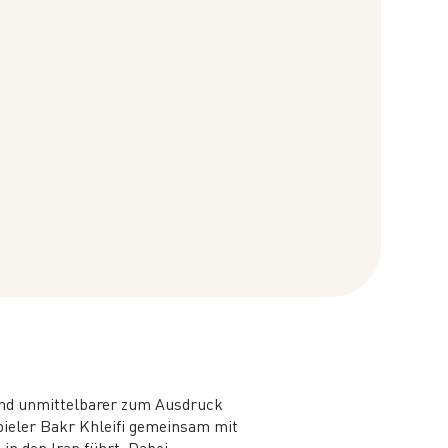
 und unmittelbarer zum Ausdruck
ieler Bakr Khleifi gemeinsam mit
in den Iran führt. Dabei