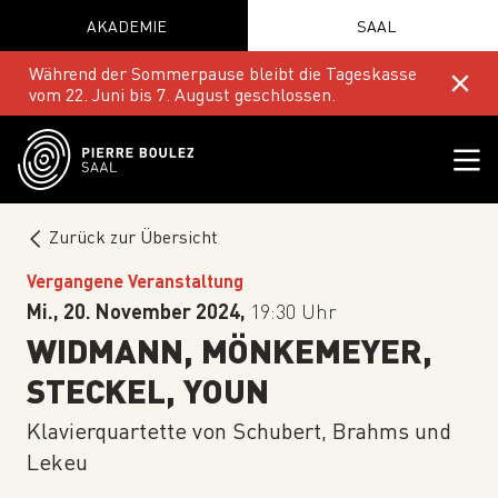
AKADEMIE
SAAL
Während der Sommerpause bleibt die Tageskasse
vom 22. Juni bis 7. August geschlossen.
Zurück zur Übersicht
Vergangene Veranstaltung
Mi., 20. November 2024,
19:30 Uhr
WIDMANN, MÖNKEMEYER,
STECKEL, YOUN
Klavierquartette von Schubert, Brahms und
Lekeu