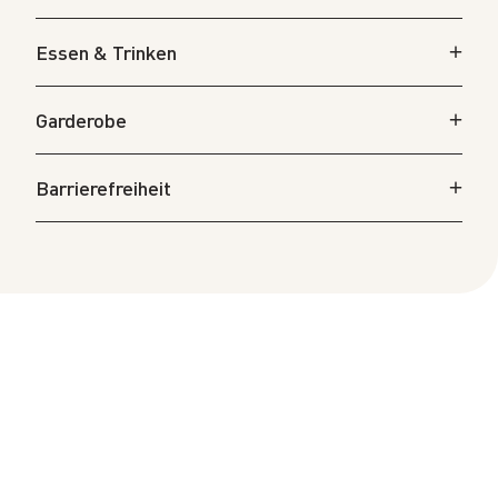
an der Zürcher Hochschule der Künste.
Essen & Trinken
Garderobe
Barrierefreiheit