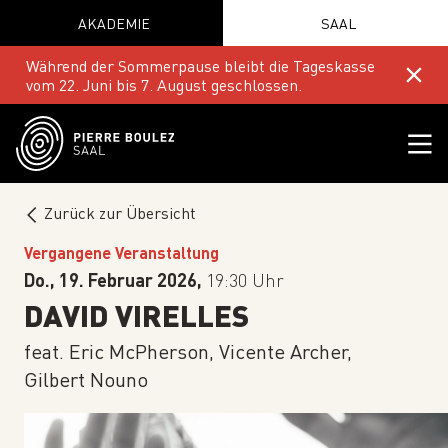
AKADEMIE
SAAL
Während der Sommerpause bleibt die Tageskasse
vom 22. Juni bis 7. August geschlossen.
Zurück zur Übersicht
Vergangene Veranstaltung
Do., 19. Februar 2026,
19:30 Uhr
DAVID VIRELLES
feat. Eric McPherson, Vicente Archer,
Gilbert Nouno