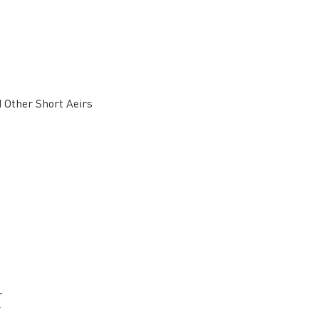
d Other Short Aeirs
r
r