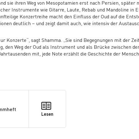
and sie ihren Weg von Mesopotamien erst nach Persien, später n
cher Instrumente wie Gitarre, Laute, Rebab und Mandoline in Eur
nfteilige Konzertreihe macht den Einfluss der Oud auf die Ents
ionen deutlich – und zeigt damit auch, wie intensiv der Austau
.
nur Konzerte“, sagt Shamma. „Sie sind Begegnungen mit der Zeit
ng, den Weg der Oud als Instrument und als Brücke zwischen den Z
Jahrtausenden mit, jede Note erzählt die Geschichte der Mensch
ammheft
Lesen